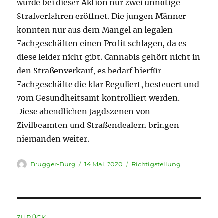
wurde bei dieser Aktion nur zwei unnötige
Strafverfahren eröffnet. Die jungen Männer
konnten nur aus dem Mangel an legalen
Fachgeschäften einen Profit schlagen, da es
diese leider nicht gibt. Cannabis gehört nicht in
den Straßenverkauf, es bedarf hierfür
Fachgeschäfte die klar Reguliert, besteuert und
vom Gesundheitsamt kontrolliert werden.
Diese abendlichen Jagdszenen von
Zivilbeamten und Straßendealern bringen
niemanden weiter.
Autor
Veröffentlicht
Kategorien
Brugger-Burg
14 Mai, 2020
Richtigstellung
am
Beitragsnavigation
ZURÜCK