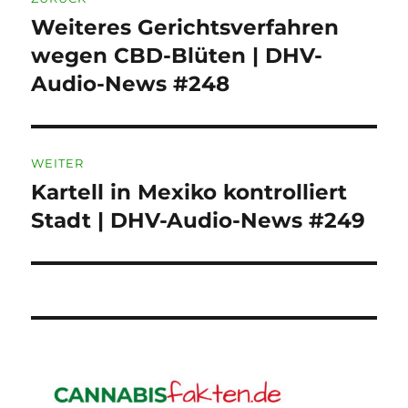
Weiteres Gerichtsverfahren
Vorheriger
Beitrag:
wegen CBD-Blüten | DHV-
Audio-News #248
WEITER
Kartell in Mexiko kontrolliert
Nächster
Beitrag:
Stadt | DHV-Audio-News #249