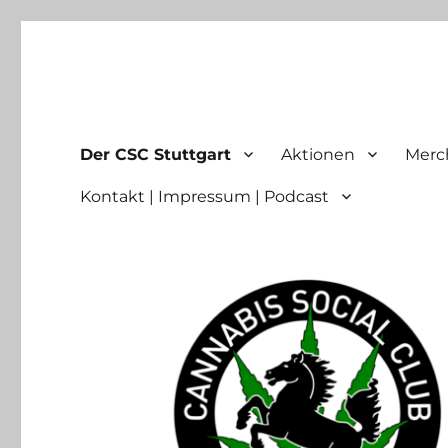
Cannabis Social Club Stu
Cannabis Social Club Stuttgart – DHV Ortsgruppe
Der CSC Stuttgart
Aktionen
Merc
Kontakt | Impressum | Podcast