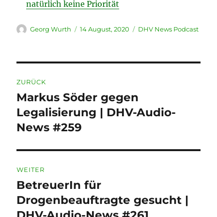
natürlich keine Priorität
Autor
Veröffentlicht
Kategorien
Georg Wurth
14 August, 2020
DHV News Podcast
am
Beitragsnavigation
ZURÜCK
Markus Söder gegen
Vorheriger
Beitrag:
Legalisierung | DHV-Audio-
News #259
WEITER
BetreuerIn für
Nächster
Beitrag:
Drogenbeauftragte gesucht |
DHV-Audio-News #261