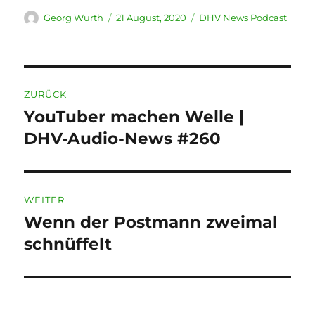
Autor
Veröffentlicht
Kategorien
Georg Wurth
21 August, 2020
DHV News Podcast
am
Beitragsnavigation
ZURÜCK
YouTuber machen Welle |
Vorheriger
Beitrag:
DHV-Audio-News #260
WEITER
Wenn der Postmann zweimal
Nächster
Beitrag:
schnüffelt