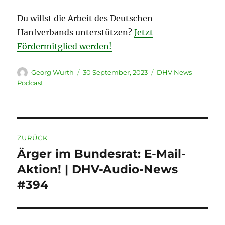
Du willst die Arbeit des Deutschen
Hanfverbands unterstützen?
Jetzt
Fördermitglied werden!
Autor
Veröffentlicht
Kategorien
Georg Wurth
30 September, 2023
DHV News
am
Podcast
Beitragsnavigation
ZURÜCK
Ärger im Bundesrat: E-Mail-
Vorheriger
Beitrag:
Aktion! | DHV-Audio-News
#394