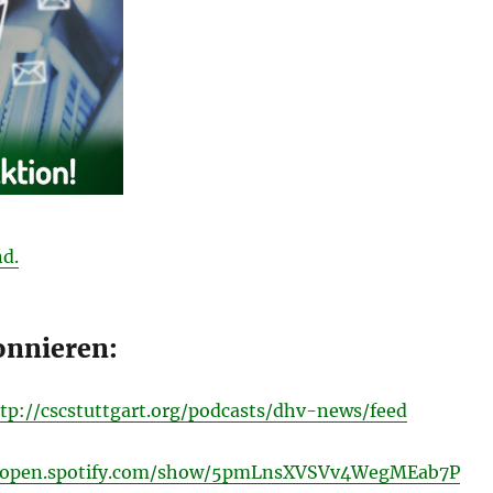
d.
onnieren:
tp://cscstuttgart.org/podcasts/dhv-news/feed
//open.spotify.com/show/5pmLnsXVSVv4WegMEab7P