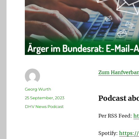
Zum Hanfverban
Autor
Georg Wurth
Podcast ab
Veröffentlicht
25 September, 2023
am
Kategorien
DHV News Podcast
Per RSS Feed:
ht
Spotify:
https: