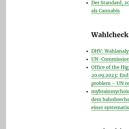
Der Standard, 2
als Cannabis
Wahlcheck
DHV: Wahlanalys
UN-Commissioner
Office of the H
20.09.2023: End
problem – UN r
mybrainmychoice
dem bahnbreche
einer systemati