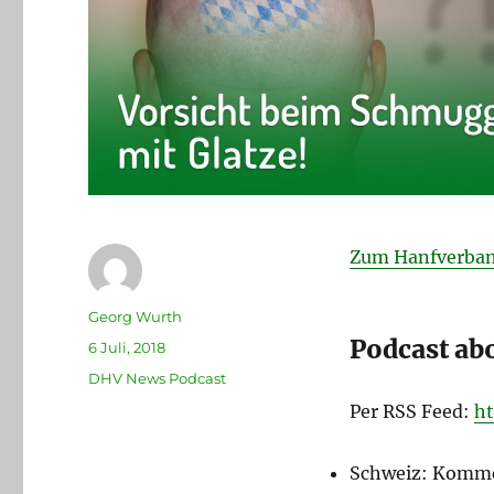
Zum Hanfverban
Autor
Georg Wurth
Podcast ab
Veröffentlicht
6 Juli, 2018
am
Kategorien
DHV News Podcast
Per RSS Feed:
ht
Schweiz: Komme