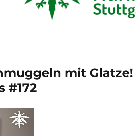
hmuggeln mit Glatze!
s #172