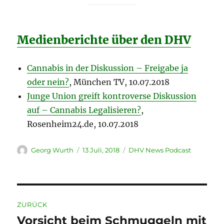
Medienberichte über den DHV
Cannabis in der Diskussion – Freigabe ja
oder nein?
, München TV, 10.07.2018
Junge Union greift kontroverse Diskussion
auf – Cannabis Legalisieren?
,
Rosenheim24.de, 10.07.2018
Autor
Veröffentlicht
Kategorien
Georg Wurth
13 Juli, 2018
DHV News Podcast
am
Beitragsnavigation
ZURÜCK
Vorsicht beim Schmuggeln mit
Vorheriger