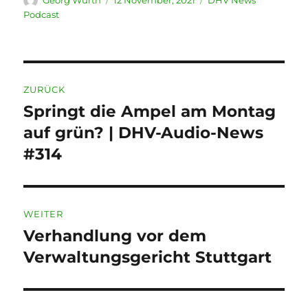
Georg Wurth
12 November, 2021
DHV News
am
Podcast
Beitragsnavigation
ZURÜCK
Springt die Ampel am Montag
Vorheriger
Beitrag:
auf grün? | DHV-Audio-News
#314
WEITER
Verhandlung vor dem
Nächster
Beitrag:
Verwaltungsgericht Stuttgart