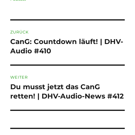
Beitragsnavigation
ZURÜCK
CanG: Countdown läuft! | DHV-
Vorheriger
Beitrag:
Audio #410
WEITER
Du musst jetzt das CanG
Nächster
Beitrag:
retten! | DHV-Audio-News #412