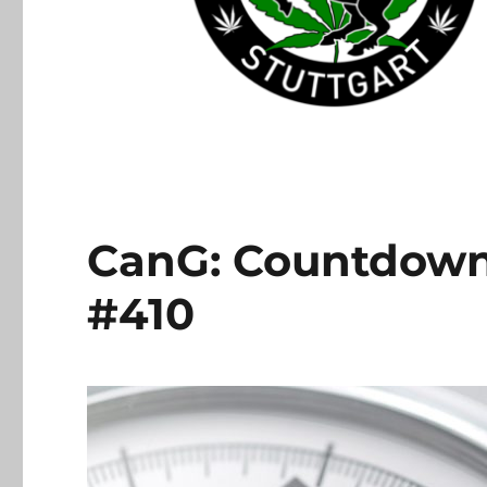
CanG: Countdown 
#410