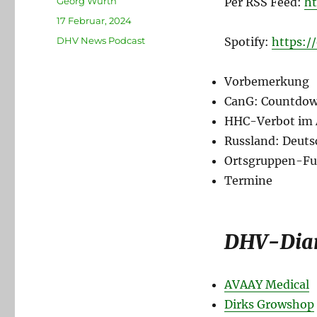
Autor
Georg Wurth
Per RSS Feed:
ht
Veröffentlicht
17 Februar, 2024
am
Kategorien
DHV News Podcast
Spotify:
https:
Vorbemerkung
CanG: Countdown
HHC-Verbot im
Russland: Deut
Ortsgruppen-F
Termine
DHV-Dia
AVAAY Medical
Dirks Growshop