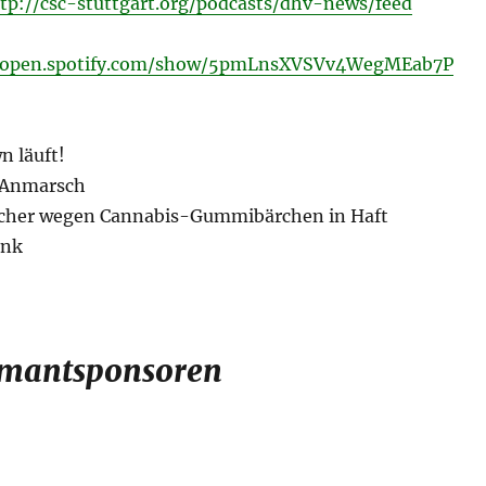
tp://csc-stuttgart.org/podcasts/dhv-news/feed
//open.spotify.com/show/5pmLnsXVSVv4WegMEab7P
 läuft!
 Anmarsch
scher wegen Cannabis-Gummibärchen in Haft
unk
mantsponsoren