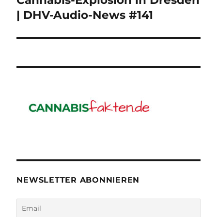
Cannabis-Explosion in Dresden
Beitrag:
| DHV-Audio-News #141
NEWSLETTER ABONNIEREN