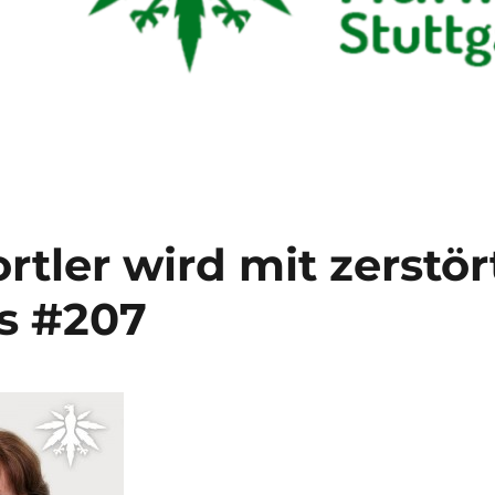
rtler wird mit zerstör
s #207