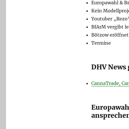
Europawahl & B
Kein Modellproj
Youtuber „Rezo“
BfArM vergibt l
Bötzow eröffnet
Termine
DHV News 
CannaTrade, Ca
Europawahl
anspreche