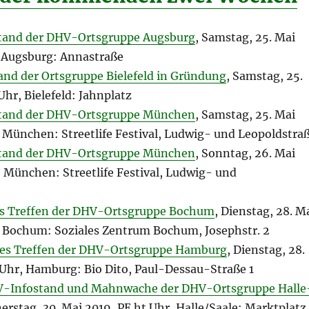
stand der DHV-Ortsgruppe Augsburg
, Samstag, 25. Mai
, Augsburg: Annastraße
tand der Ortsgruppe Bielefeld in Gründung
, Samstag, 25.
Uhr, Bielefeld: Jahnplatz
tand der DHV-Ortsgruppe München
, Samstag, 25. Mai
, München: Streetlife Festival, Ludwig- und Leopoldstra
tand der DHV-Ortsgruppe München
, Sonntag, 26. Mai
 München: Streetlife Festival, Ludwig- und
s Treffen der DHV-Ortsgruppe Bochum
, Dienstag, 28. M
, Bochum: Soziales Zentrum Bochum, Josephstr. 2
es Treffen der DHV-Ortsgruppe Hamburg
, Dienstag, 28.
 Uhr, Hamburg: Bio Dito, Paul-Dessau-Straße 1
HV-Infostand und Mahnwache der DHV-Ortsgruppe Halle
erstag, 30. Mai 2019, PE ht Uhr, Halle/Saale: Marktplatz