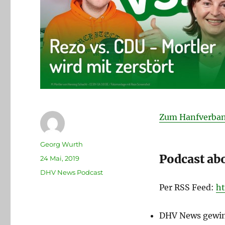
Zum Hanfverban
Autor
Georg Wurth
Podcast ab
Veröffentlicht
24 Mai, 2019
am
Kategorien
DHV News Podcast
Per RSS Feed:
ht
DHV News gewi