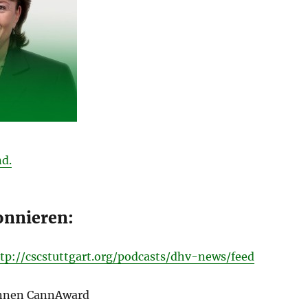
d.
onnieren:
tp://cscstuttgart.org/podcasts/dhv-news/feed
nnen CannAward