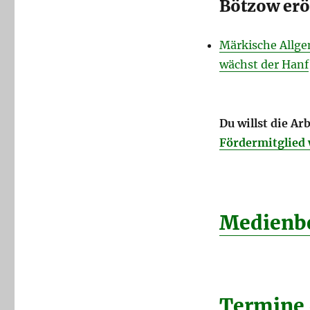
Bötzow erö
Märkische Allge
wächst der Hanf
Du willst die A
Fördermitglied
Medienbe
Termine