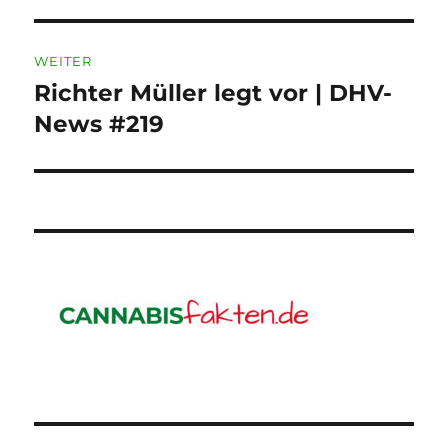
WEITER
Richter Müller legt vor | DHV-
Nächster
Beitrag:
News #219