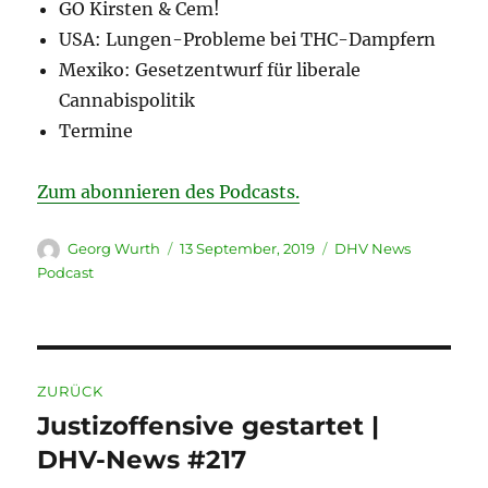
GO Kirsten & Cem!
USA: Lungen-Probleme bei THC-Dampfern
Mexiko: Gesetzentwurf für liberale
Cannabispolitik
Termine
Zum abonnieren des Podcasts.
Autor
Veröffentlicht
Kategorien
Georg Wurth
13 September, 2019
DHV News
am
Podcast
Beitragsnavigation
ZURÜCK
Justizoffensive gestartet |
Vorheriger
Beitrag:
DHV-News #217