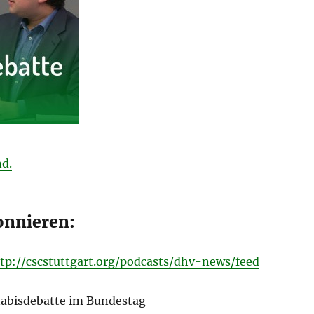
d.
onnieren:
tp://cscstuttgart.org/podcasts/dhv-news/feed
nabisdebatte im Bundestag