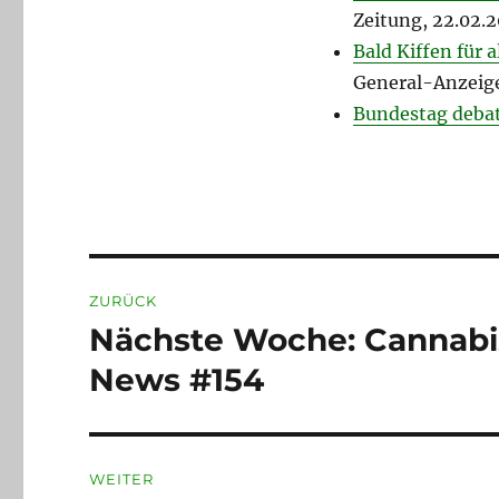
Zeitung, 22.02.
Bald Kiffen für 
General-Anzeige
Bundestag debat
Beitragsnavigation
ZURÜCK
Nächste Woche: Cannabi
Vorheriger
Beitrag:
News #154
WEITER