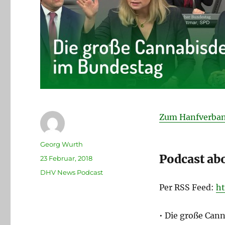
Zum Hanfverban
Autor
Georg Wurth
Podcast ab
Veröffentlicht
23 Februar, 2018
am
Kategorien
DHV News Podcast
Per RSS Feed:
ht
• Die große Can