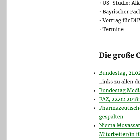
• US-Studie: Alk
• Bayrischer Fac
• Vertrag für D
• Termine
Die große 
Bundestag, 21.0
Links zu allen d
Bundestag Media
FAZ, 22.02.2018
Pharmazeutische
gespalten
Niema Movassat,
Mitarbeiter/in f