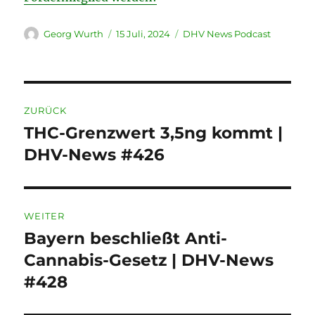
Autor
Veröffentlicht
Kategorien
Georg Wurth
15 Juli, 2024
DHV News Podcast
am
Beitragsnavigation
ZURÜCK
THC-Grenzwert 3,5ng kommt |
Vorheriger
Beitrag:
DHV-News #426
WEITER
Bayern beschließt Anti-
Nächster
Beitrag:
Cannabis-Gesetz | DHV-News
#428