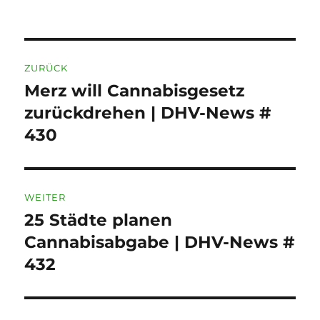
am
Beitragsnavigation
ZURÜCK
Merz will Cannabisgesetz
Vorheriger
Beitrag:
zurückdrehen | DHV-News #
430
WEITER
25 Städte planen
Nächster
Beitrag:
Cannabisabgabe | DHV-News #
432