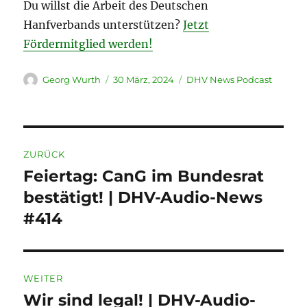
Du willst die Arbeit des Deutschen
Hanfverbands unterstützen?
Jetzt
Fördermitglied werden!
Autor
Veröffentlicht
Kategorien
Georg Wurth
30 März, 2024
DHV News Podcast
am
Beitragsnavigation
ZURÜCK
Feiertag: CanG im Bundesrat
Vorheriger
Beitrag:
bestätigt! | DHV-Audio-News
#414
WEITER
Wir sind legal! | DHV-Audio-
Nächster