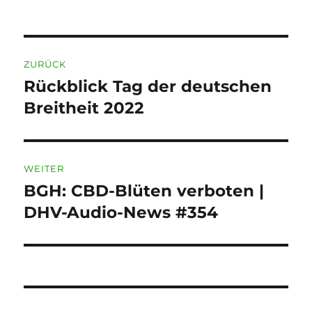
am
Beitragsnavigation
ZURÜCK
Rückblick Tag der deutschen
Vorheriger
Beitrag:
Breitheit 2022
WEITER
BGH: CBD-Blüten verboten |
Nächster
Beitrag:
DHV-Audio-News #354