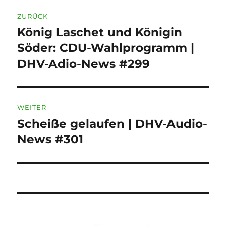
Beitragsnavigation
ZURÜCK
König Laschet und Königin
Vorheriger
Beitrag:
Söder: CDU-Wahlprogramm |
DHV-Adio-News #299
WEITER
Scheiße gelaufen | DHV-Audio-
Nächster
Beitrag:
News #301